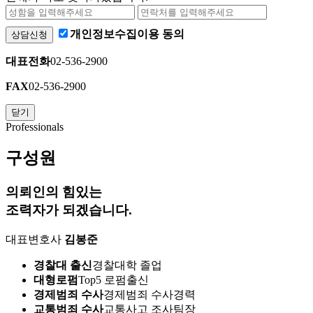
개인정보수집이용 동의
상담신청
대표전화
02-536-2900
FAX
02-536-2900
닫기
Professionals
구성원
의뢰인
의 힘있는
조력자가 되겠습니다.
대표변호사
김봉준
경찰대 출신
경찰대학 졸업
대형로펌
Top5 로펌출신
경제범죄 수사
경제범죄 수사경력
교통범죄 수사
교통사고 조사팀장