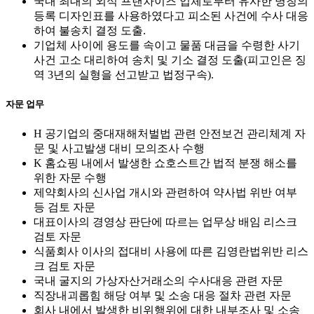
국내 최대의 외식 프랜차이즈 업체로부터 유사한 명칭의
등록 디자인표를 사용하였다고 피소된 사건에 수사 대응
하여 불송치 결정 도출.
기업체 사이에 용도를 속이고 물품 대금을 수령한 사기
사건 고소 대리하여 송치 및 기소 결정 도출(피고인은 징
역 3년의 실형을 선고받고 법정구속).
자문 업무
H 공기업의 중대재해처벌법 관련 안전보건 관리체계 자
문 및 사고발생 대비 모의조사 수행
K 홈쇼핑 내에서 발생한 쇼호스트간 법적 분쟁 해소를
위한 자문 수행
제약회사의 신사업 개시와 관련하여 약사법 위반 여부
등 검토 자문
대표이사의 경영상 판단에 따르는 업무상 배임 리스크
검토 자문
식품회사 이사의 접대비 사용에 따른 김영란법위반 리스
크 검토 자문
국내 굴지의 가상자산거래소의 수사대응 관련 자문
직장내괴롭힘 해당 여부 및 소송 대응 절차 관련 자문
회사 내에서 발생한 비위행위에 대한 내부조사 및 소송