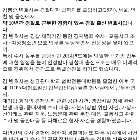
김봉준 변호사는 경찰대학 법학과를 졸업하고(26기), 서울, 인
천 및 울산에서
약 10년간 경찰로 근무한 경험이 있는 경찰 출신 변호사
입니
다.
김 변호사는 경찰 재직기간 동안 경제범죄 수사 ∙ 교통사고 조
사 ∙ 여성청소년 보호 업무를 담당하면서 전문성을 쌓아 왔으
며,
특히 수사 실무를 담당하던 2014년도에는 탁월한 끈기와 업무
에 대한 열정을 높이 인정받아 경찰대 출신으로는 매우 이례적
으로 경위에서 경감으로 특별승진을 하기도 했습니다.
김 변호사는 성균관대학교 법학전문대학원을 졸업한 이후 국
내 TOP5 대형로펌인 법무법인(유) 율촌 형사팀에서 근무하면
서,
대기업 회장의 경제범죄 관련 공판 사건, 영업비밀 침해 관련
분쟁 대응, 중대재해 수사 대응, 자본시장법 위반 사건, 가상자
산거래소 관련 자문, 노동문제 관련 분쟁 대응, 교통사고 관련
수사 및 공판대응 등 다채로운 형사 사건을 경험하였습니다.
다년간의 수사 경험에 더하여 경찰과는 또 다른 시각에서 사건
을 바라보고 수사 및 공판 절차에 대응하는 경험을 쌓음으로써