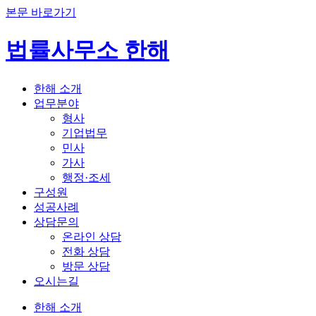
본문 바로가기
법률사무소 한해
한해 소개
업무분야
형사
기업법무
민사
가사
행정·조세
구성원
성공사례
상담문의
온라인 상담
전화 상담
방문 상담
오시는길
한해 소개