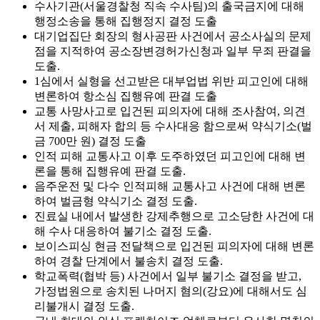
수사기관(서울경찰청 직속 수사팀)의 출국금지에 대해
행정소송을 통해 집행정지 결정 도출
대기업집단 회장의 형사공판 사건에서 공소사실의 문제
점을 지적하여 공소장변경허가신청과 일부 무죄 판결을
도출.
1심에서 실형을 선고받은 대부업법 위반 피고인에 대해
변론하여 항소심 집행유예 판결 도출
교통 사망사고로 입건된 피의자에 대해 조사참여, 의견
서 제출, 피해자 합의 등 수사대응 함으로써 약식기소(벌
금 700만 원) 결정 도출
인적 피해 교통사고 이후 도주하였던 피고인에 대해 변
론을 통해 집행유예 판결 도출.
음주운전 및 다수 인적피해 교통사고 사건에 대해 변론
하여 벌금형 약식기소 결정 도출.
진료실 내에서 발생한 강제추행으로 고소당한 사건에 대
해 수사 대응하여 불기소 결정 도출.
보이스피싱 현금 전달책으로 입건된 피의자에 대해 변론
하여 경찰 단계에서 불송치 결정 도출.
학교폭력(협박 등) 사건에서 일부 불기소 결정을 받고,
가정법원으로 송치된 나머지 혐의(강요)에 대해서도 심
리불개시 결정 도출.