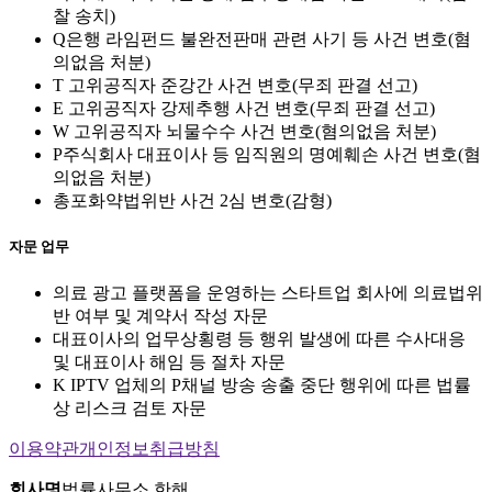
찰 송치)
Q은행 라임펀드 불완전판매 관련 사기 등 사건 변호(혐
의없음 처분)
T 고위공직자 준강간 사건 변호(무죄 판결 선고)
E 고위공직자 강제추행 사건 변호(무죄 판결 선고)
W 고위공직자 뇌물수수 사건 변호(혐의없음 처분)
P주식회사 대표이사 등 임직원의 명예훼손 사건 변호(혐
의없음 처분)
총포화약법위반 사건 2심 변호(감형)
자문 업무
의료 광고 플랫폼을 운영하는 스타트업 회사에 의료법위
반 여부 및 계약서 작성 자문
대표이사의 업무상횡령 등 행위 발생에 따른 수사대응
및 대표이사 해임 등 절차 자문
K IPTV 업체의 P채널 방송 송출 중단 행위에 따른 법률
상 리스크 검토 자문
이용약관
개인정보취급방침
회사명
법률사무소 한해