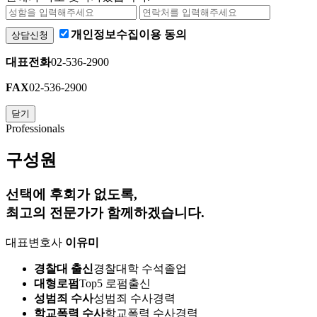
개인정보수집이용 동의
상담신청
대표전화
02-536-2900
FAX
02-536-2900
닫기
Professionals
구성원
선택에 후회가 없도록,
최고의 전문가
가 함께하겠습니다.
대표변호사
이유미
경찰대 출신
경찰대학 수석졸업
대형로펌
Top5 로펌출신
성범죄 수사
성범죄 수사경력
학교폭력 수사
학교폭력 수사경력