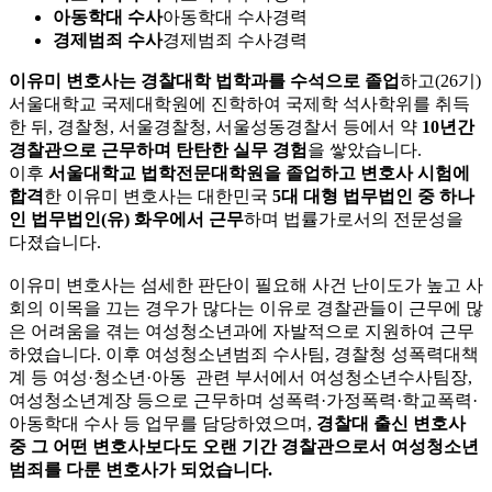
아동학대 수사
아동학대 수사경력
경제범죄 수사
경제범죄 수사경력
이유미 변호사는 경찰대학 법학과를 수석으로 졸업
하고(26기)
서울대학교 국제대학원에 진학하여 국제학 석사학위를 취득
한 뒤, 경찰청, 서울경찰청, 서울성동경찰서 등에서 약
10년간
경찰관으로 근무하며 탄탄한 실무 경험
을 쌓았습니다.
이후
서울대학교 법학전문대학원을 졸업하고 변호사 시험에
합격
한 이유미 변호사는 대한민국
5대 대형 법무법인 중 하나
인 법무법인(유) 화우에서 근무
하며 법률가로서의 전문성을
다졌습니다.
이유미 변호사는 섬세한 판단이 필요해 사건 난이도가 높고 사
회의 이목을 끄는 경우가 많다는 이유로 경찰관들이 근무에 많
은 어려움을 겪는 여성청소년과에 자발적으로 지원하여 근무
하였습니다. 이후 여성청소년범죄 수사팀, 경찰청 성폭력대책
계 등 여성·청소년·아동 관련 부서에서 여성청소년수사팀장,
여성청소년계장 등으로 근무하며 성폭력·가정폭력·학교폭력·
아동학대 수사 등 업무를 담당하였으며,
경찰대 출신 변호사
중 그 어떤 변호사보다도 오랜 기간 경찰관으로서 여성청소년
범죄를 다룬 변호사가 되었습니다.