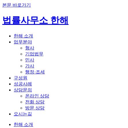
본문 바로가기
법률사무소 한해
한해 소개
업무분야
형사
기업법무
민사
가사
행정·조세
구성원
성공사례
상담문의
온라인 상담
전화 상담
방문 상담
오시는길
한해 소개