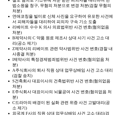
절도 혐의로 기소유예 처분 받은 피의자를 대리하여 헌
법소원을 청구, 무혐의 처분으로 변경 처분(검찰 무혐의
처분)
연애코칭을 빌미로 신체 사진을 요구하여 유포한 사건에
서 피해자들을 대리하여 피의자 구속 기소 도출
리베이트 수수 K 의사 의료법위반 사건 변호(혐의없음
처분)
B제약사의 C 약품 원료 제조사 상대 사기 사건 고소 대
리(공소 제기)
Z제약사의 리베이트 관련 약사법위반 사건 변호(경찰 내
사종결 처분)
I제약사의 특정경제범죄법위반 사건 변호(혐의없음 처
분)
A주식회사의 퇴사 직원 상대 업무상배임 사건 고소 대리
(검찰 송치)
S건축회사 대표이사의 건축법위반 사건 변호(혐의없음
처분)
E주식회사 대표이사의 뇌물공여 사건 변호(혐의없음 처
분)
C드라마의 배경이 된 실화 관련 위증 사건 고발대리(공
소 제기)
외국계 F사의 직원 상대 업무상배임 사건 고소 대리(검